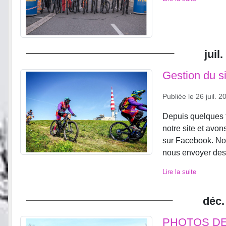
juil.
Gestion du si
Publiée le
26 juil. 2
Depuis quelques 
notre site et avo
sur Facebook. No
nous envoyer des 
Lire la suite
déc.
PHOTOS DE