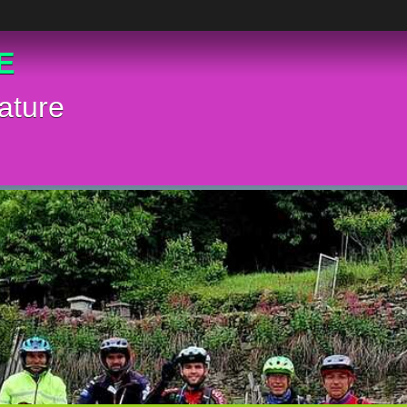
E
ature