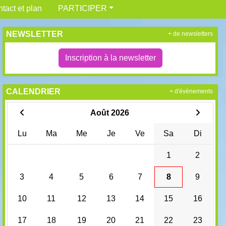
tact et plan
PARTICIPER
NEWSLETTER
+ de newsletters
Inscription à la newsletter
CALENDRIER
+ d'évènements
Août 2026
Lu
Ma
Me
Je
Ve
Sa
Di
1
2
3
4
5
6
7
8
9
10
11
12
13
14
15
16
17
18
19
20
21
22
23