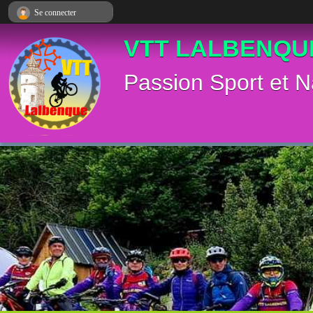
Panneau de gestion des cookies
Se connecter
VTT LALBENQU
Passion Sport et N