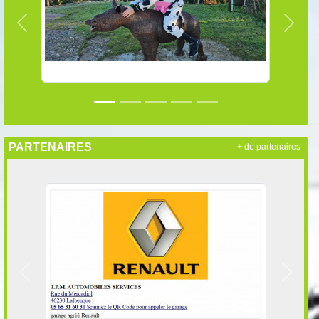
Précedent
Suiva
PARTENAIRES
+ de partenaires
Précedent
Suivan