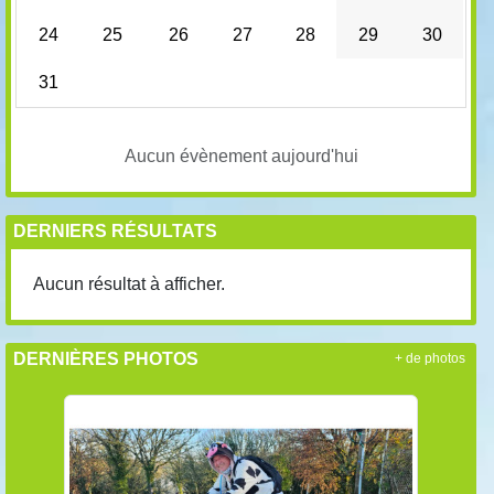
24
25
26
27
28
29
30
31
Aucun évènement aujourd'hui
DERNIERS RÉSULTATS
Aucun résultat à afficher.
DERNIÈRES PHOTOS
+ de photos