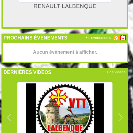
DARTY CAHORS
PROCHAINS ÉVÉNEMENTS
+ d'évènements
Aucun évènement à afficher.
DERNIÈRES VIDÉOS
+ de videos
Précedent
Suiva