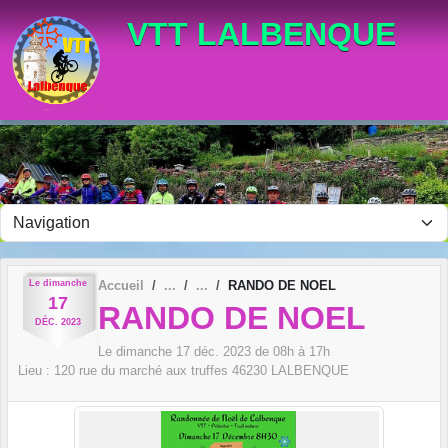
Panneau de gestion des cookies
VTT LALBENQUE
Le
dimanche
Accueil
RANDO DE NOEL
17
RANDO DE NOEL
DÉC.
2023
Le
dimanche
17
déc.
2023
de 08h à 17h
Lieu :
120 rue du marché aux truffes
46230
LALBENQUE