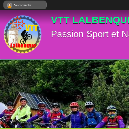
Panneau de gestion des cookies
Se connecter
VTT LALBENQU
Passion Sport et N