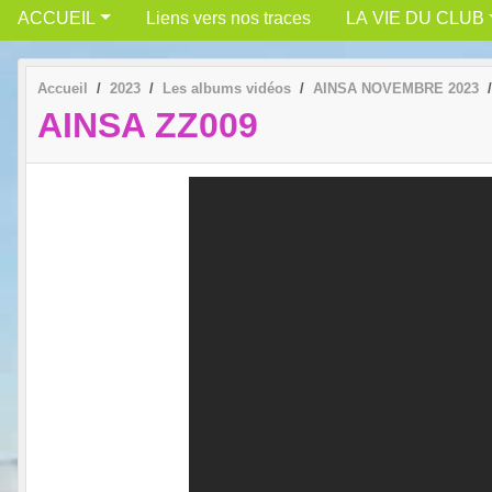
ACCUEIL
Liens vers nos traces
LA VIE DU CLUB
Accueil
2023
Les albums vidéos
AINSA NOVEMBRE 2023
AINSA ZZ009