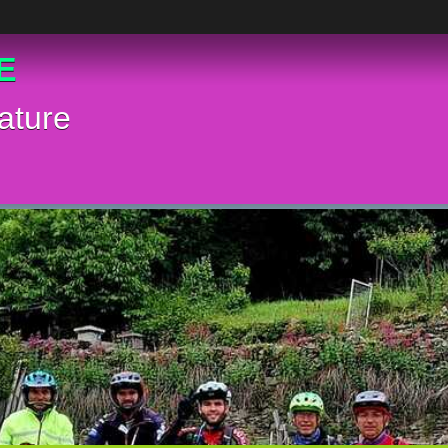
E
ature